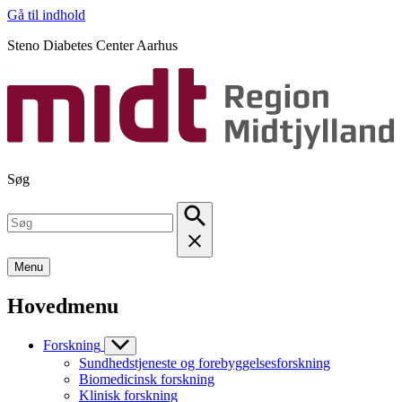
Gå til indhold
Steno Diabetes Center Aarhus
Søg
Menu
Hovedmenu
Forskning
Sundhedstjeneste og forebyggelsesforskning
Biomedicinsk forskning
Klinisk forskning