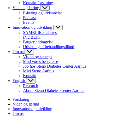
Kontakt forskning
Viden og læring
E-læring og uddannelse
Podcast
Events
Innovation og udvikling
SAMBLIK-diabetes
INDBLIK
Brugerinddragelse
Udvikling af behandlingstilbud
Om os
Vision og strategi
Mød vores bestyrelse
Job hos Steno Diabetes Center Aarhus
Mød Steno Aarhus
Kontakt
English
Research
About Steno Diabetes Center Aarhus
Forskning
Viden og læring
Innovation og udvikling
Om os