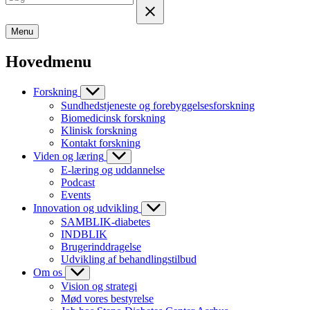
Menu
Hovedmenu
Forskning
Sundhedstjeneste og forebyggelsesforskning
Biomedicinsk forskning
Klinisk forskning
Kontakt forskning
Viden og læring
E-læring og uddannelse
Podcast
Events
Innovation og udvikling
SAMBLIK-diabetes
INDBLIK
Brugerinddragelse
Udvikling af behandlingstilbud
Om os
Vision og strategi
Mød vores bestyrelse