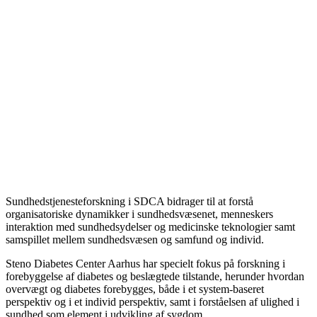
Sundhedstjenesteforskning i SDCA bidrager til at forstå
organisatoriske dynamikker i sundhedsvæsenet, menneskers
interaktion med sundhedsydelser og medicinske teknologier samt
samspillet mellem sundhedsvæsen og samfund og individ.
Steno Diabetes Center Aarhus har specielt fokus på forskning i
forebyggelse af diabetes og beslægtede tilstande, herunder hvordan
overvægt og diabetes forebygges, både i et system-baseret
perspektiv og i et individ perspektiv, samt i forståelsen af ulighed i
sundhed som element i udvikling af sygdom.