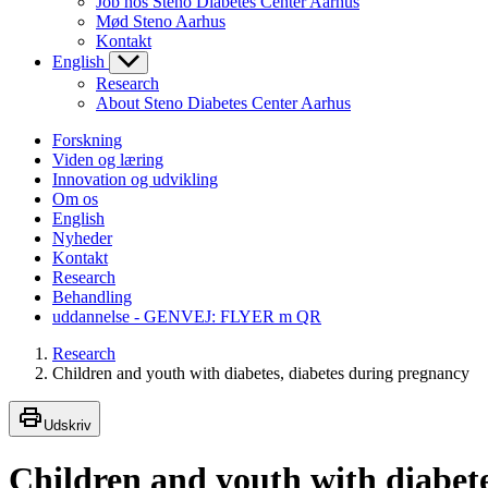
Job hos Steno Diabetes Center Aarhus
Mød Steno Aarhus
Kontakt
English
Research
About Steno Diabetes Center Aarhus
Forskning
Viden og læring
Innovation og udvikling
Om os
English
Nyheder
Kontakt
Research
Behandling
uddannelse - GENVEJ: FLYER m QR
Research
Children and youth with diabetes, diabetes during pregnancy
Udskriv
Children and youth with diabet