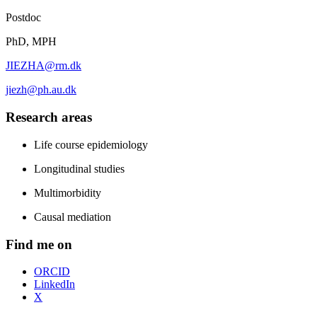
Postdoc
PhD, MPH
JIEZHA@rm.dk
jiezh@ph.au.dk
Research areas
Life course epidemiology
Longitudinal studies
Multimorbidity
Causal mediation
Find me on
ORCID
LinkedIn
X