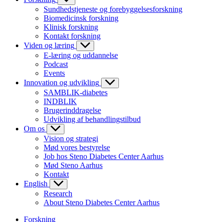
Sundhedstjeneste og forebyggelsesforskning
Biomedicinsk forskning
Klinisk forskning
Kontakt forskning
Viden og læring
E-læring og uddannelse
Podcast
Events
Innovation og udvikling
SAMBLIK-diabetes
INDBLIK
Brugerinddragelse
Udvikling af behandlingstilbud
Om os
Vision og strategi
Mød vores bestyrelse
Job hos Steno Diabetes Center Aarhus
Mød Steno Aarhus
Kontakt
English
Research
About Steno Diabetes Center Aarhus
Forskning