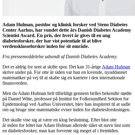
Adam Hulman, postdoc og klinisk forsker ved Steno Diabetes
Center Aarhus, har vundet dette års Danish Diabetes Academy
Scientist Award. En pris, der hvert år gives til en ung
diabetesforsker, der har vist potentiale til at blive
verdensklasseforsker inden for sit område.
Fra pressemeddelelse udsendt af Danish Diabetes Academy.
Det er aldrig for sent at skifte spor. Det kan 31-årige
Adam Hulman
skrive under på. For otte år siden var han en lovende, nyuddannet
matematiker på vej til at skabe sig en karriere i den internationale
finansverden.
Men da Adam Hulman helt tilfældigt gennem fælles bekendte stødte
på Daniel Witte, professor på Institut for Folkesundhed Sektion for
Epidemiologi ved Aarhus Universitet, blev han inspireret til at sadle
om og bruge sine matematiske evner inden for diabetesforskningen.
Det skulle vise sig at være en klog beslutning. Efter blot otte
år inden for feltet har Adam Hulman allerede slået sit navn fast som
en diabetesforsker, man kan forvente sig meget af i fremtiden.