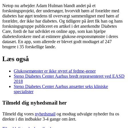
Netop nu arbejder Adam Hulman blandt andet på et
forskningsprojekt, der undersøger, hvorvidt børn af forældre med
diabetes har øget tendens til overvægt sammenlignet med børn af
forældre, der ikke har diabetes. Og tidligere på året fik han og hans
forskningsgruppe publiceret en artikel i det anerkendte Diabetes
Care, fordi de har udviklet en online app, som kan hjælpe
diabetesforskere med at estimere glukose-responsmønstre i deres
datasæt. En app, som allerede er blevet godt modtaget af 247
brugere i 35 forskellige lande.
Læs også
Glukosemønster er ikke styret af fedme-gener
Steno Diabetes Center Aarhus bredt repræsenteret ved EASD
2018
Steno Diabetes Center Aarhus ansætter seks kliniske
specialister
Tilmeld dig nyhedsmail her
Tilmeld dig vores
nyhedsmail
og modtag udvalgte nyheder fra os
direkte i din indbakke 3-4 gange om året.