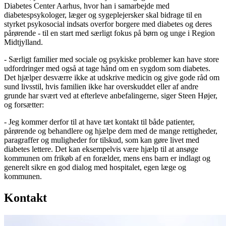
Diabetes Center Aarhus, hvor han i samarbejde med
diabetespsykologer, læger og sygeplejersker skal bidrage til en
styrket psykosocial indsats overfor borgere med diabetes og deres
pårørende - til en start med særligt fokus på børn og unge i Region
Midtjylland.
- Særligt familier med sociale og psykiske problemer kan have store
udfordringer med også at tage hånd om en sygdom som diabetes.
Det hjælper desværre ikke at udskrive medicin og give gode råd om
sund livsstil, hvis familien ikke har overskuddet eller af andre
grunde har svært ved at efterleve anbefalingerne, siger Steen Højer,
og forsætter:
- Jeg kommer derfor til at have tæt kontakt til både patienter,
pårørende og behandlere og hjælpe dem med de mange rettigheder,
paragraffer og muligheder for tilskud, som kan gøre livet med
diabetes lettere. Det kan eksempelvis være hjælp til at ansøge
kommunen om frikøb af en forælder, mens ens barn er indlagt og
generelt sikre en god dialog med hospitalet, egen læge og
kommunen.
Kontakt