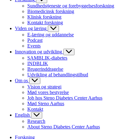
Sundhedstjeneste og forebyggelsesforskning
Biomedicinsk forskning
Klinisk forskning
Kontakt forskning
Viden og læring
E-læring og uddannelse
Podcast
Events
Innovation og udvikling
SAMBLIK-diabetes
INDBLIK
Brugerinddragelse
Udvikling af behandlingstilbud
Om os
Vision og strategi
Mød vores bestyrelse
Job hos Steno Diabetes Center Aarhus
Mød Steno Aarhus
Kontakt
English
Research
About Steno Diabetes Center Aarhus
Forskning