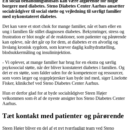
En social behandlingsindsats kan være afgørende for nogle
borgere med diabetes. Steno Diabetes Center Aarhus ansætter
socialrådgiver til social støtte og vejledning til særligt familier
med nykonstateret diabetes
.
Det kan være et stort chok for mange familier, når et barn eller en
ung i familien får stillet diagnosen diabetes. Bekymringer, stress og
frustration er blot nogle af de reaktioner, som patienter og pårørende
kan opleve, når det går op for dem, at diabetes er en alvorlig og
livslang kronisk sygdom, som kræver daglig kulhydrattælling,
blodsukkermåling og insulininjektion.
- Vi oplever, at mange familier har brug for en ekstra og særlig
psykosocial støtte, når der bliver konstateret diabetes i familien. Og
det er en støtte, som falder uden for de kompetencer og ressourcer,
som vores læger og sygeplejersker kan byde ind med, siger Liselotte
Fisker, klinikchef ved Steno Diabetes Center Aarhus.
Hun er derfor glad for at byde socialrådgiver Steen Højer
velkommen som ét af de nyeste ansigter hos Steno Diabetes Center
Aarhus.
Tæt kontakt med patienter og pårørende
Steen Højer bliver en del af et nyt tværfagligt team ved Steno