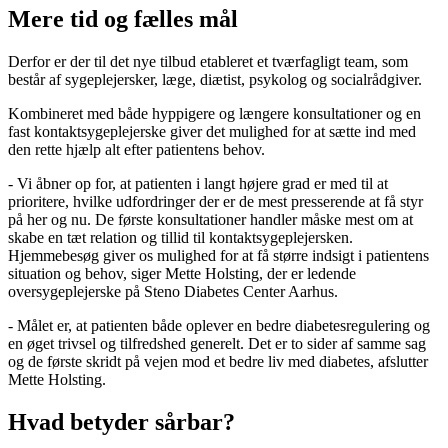
Mere tid og fælles mål
Derfor er der til det nye tilbud etableret et tværfagligt team, som
består af sygeplejersker, læge, diætist, psykolog og socialrådgiver.
Kombineret med både hyppigere og længere konsultationer og en
fast kontaktsygeplejerske giver det mulighed for at sætte ind med
den rette hjælp alt efter patientens behov.
- Vi åbner op for, at patienten i langt højere grad er med til at
prioritere, hvilke udfordringer der er de mest presserende at få styr
på her og nu. De første konsultationer handler måske mest om at
skabe en tæt relation og tillid til kontaktsygeplejersken.
Hjemmebesøg giver os mulighed for at få større indsigt i patientens
situation og behov, siger Mette Holsting, der er ledende
oversygeplejerske på Steno Diabetes Center Aarhus.
- Målet er, at patienten både oplever en bedre diabetesregulering og
en øget trivsel og tilfredshed generelt. Det er to sider af samme sag
og de første skridt på vejen mod et bedre liv med diabetes, afslutter
Mette Holsting.
Hvad betyder sårbar?