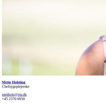
Mette Holsting
Chefsygeplejerske
metthols@rm.dk
+45 2370 6950