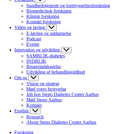
Sundhedstjeneste og forebyggelsesforskning
Biomedicinsk forskning
Klinisk forskning
Kontakt forskning
Viden og læring
E-læring og uddannelse
Podcast
Events
Innovation og udvikling
SAMBLIK-diabetes
INDBLIK
Brugerinddragelse
Udvikling af behandlingstilbud
Om os
Vision og strategi
Mød vores bestyrelse
Job hos Steno Diabetes Center Aarhus
Mød Steno Aarhus
Kontakt
English
Research
About Steno Diabetes Center Aarhus
Forskning