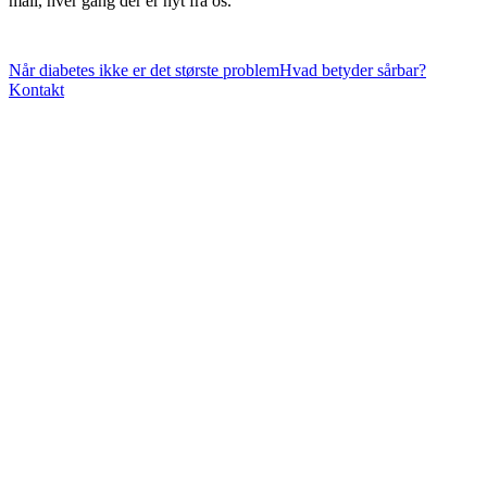
mail, hver gang der er nyt fra os.
Når diabetes ikke er det største problem
Hvad betyder sårbar?
Kontakt