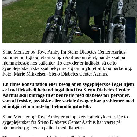
Stine Mønster og Tove Amby fra Steno Diabetes Center Aarhus
kommer hurtigt og let omkring i Aarhus-området, når de skal på
hjemmebesøg hos patienter. To elcykler er indkøbt, så de to
sygeplejersker ikke skal bekymre sig om myldretrafik og parkering.
Foto: Marie Mikkelsen, Steno Diabetes Center Aarhus.
En times konsultation eller besøg af en sygeplejerske i eget hjem
- et nyt fleksibelt behandlingstilbud fra Steno Diabetes Center
Aarhus skal bidrage til et bedre liv med diabetes for personer,
som af fysiske, psykiske eller sociale årsager har problemer med
at indgå i et almindeligt behandlingsforløb.
Stine Mønster og Tove Amby er netop steget af elcyklerne. De to
sygeplejersker fra Steno Diabetes Center Aarhus har været på
hjemmebesøg hos en patient med diabetes.