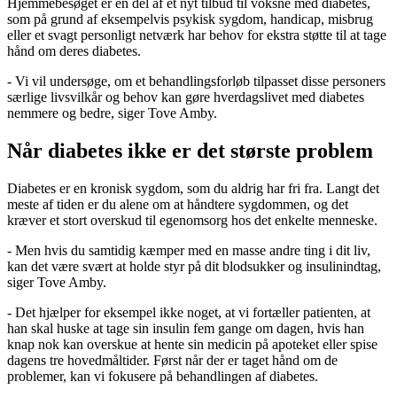
Hjemmebesøget er en del af et nyt tilbud til voksne med diabetes,
som på grund af eksempelvis psykisk sygdom, handicap, misbrug
eller et svagt personligt netværk har behov for ekstra støtte til at tage
hånd om deres diabetes.
- Vi vil undersøge, om et behandlingsforløb tilpasset disse personers
særlige livsvilkår og behov kan gøre hverdagslivet med diabetes
nemmere og bedre, siger Tove Amby.
Når diabetes ikke er det største problem
Diabetes er en kronisk sygdom, som du aldrig har fri fra. Langt det
meste af tiden er du alene om at håndtere sygdommen, og det
kræver et stort overskud til egenomsorg hos det enkelte menneske.
- Men hvis du samtidig kæmper med en masse andre ting i dit liv,
kan det være svært at holde styr på dit blodsukker og insulinindtag,
siger Tove Amby.
- Det hjælper for eksempel ikke noget, at vi fortæller patienten, at
han skal huske at tage sin insulin fem gange om dagen, hvis han
knap nok kan overskue at hente sin medicin på apoteket eller spise
dagens tre hovedmåltider. Først når der er taget hånd om de
problemer, kan vi fokusere på behandlingen af diabetes.