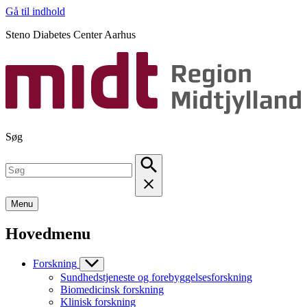
Gå til indhold
Steno Diabetes Center Aarhus
Søg
Menu
Hovedmenu
Forskning
Sundhedstjeneste og forebyggelsesforskning
Biomedicinsk forskning
Klinisk forskning