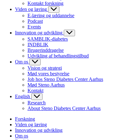
Kontakt forskning
Viden og læring
E-læring og uddannelse
Podcast
Events
Innovation og udvikling
SAMBLIK-diabetes
INDBLIK
Brugerinddragelse
Udvikling af behandlingstilbud
Om os
Vision og strategi
Mød vores bestyrelse
Job hos Steno Diabetes Center Aarhus
Mød Steno Aarhus
Kontakt
English
Research
About Steno Diabetes Center Aarhus
Forskning
Viden og læring
Innovation og udvikling
Om os