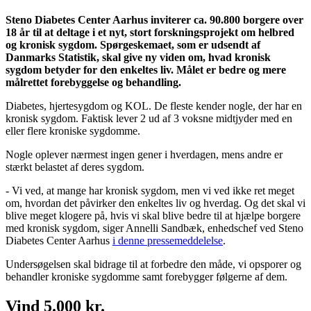
Steno Diabetes Center Aarhus inviterer ca. 90.800 borgere over
18 år til at deltage i et nyt, stort forskningsprojekt om helbred
og kronisk sygdom. Spørgeskemaet, som er udsendt af
Danmarks Statistik, skal give ny viden om, hvad kronisk
sygdom betyder for den enkeltes liv. Målet er bedre og mere
målrettet forebyggelse og behandling.
Diabetes, hjertesygdom og KOL. De fleste kender nogle, der har en
kronisk sygdom. Faktisk lever 2 ud af 3 voksne midtjyder med en
eller flere kroniske sygdomme.
Nogle oplever nærmest ingen gener i hverdagen, mens andre er
stærkt belastet af deres sygdom.
- Vi ved, at mange har kronisk sygdom, men vi ved ikke ret meget
om, hvordan det påvirker den enkeltes liv og hverdag. Og det skal vi
blive meget klogere på, hvis vi skal blive bedre til at hjælpe borgere
med kronisk sygdom, siger Annelli Sandbæk, enhedschef ved Steno
Diabetes Center Aarhus
i denne pressemeddelelse
.
Undersøgelsen skal bidrage til at forbedre den måde, vi opsporer og
behandler kroniske sygdomme samt forebygger følgerne af dem.
Vind 5.000 kr.