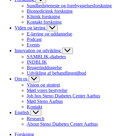
Sundhedstjeneste og forebyggelsesforskning
Biomedicinsk forskning
Klinisk forskning
Kontakt forskning
Viden og læring
E-læring og uddannelse
Podcast
Events
Innovation og udvikling
SAMBLIK-diabetes
INDBLIK
Brugerinddragelse
Udvikling af behandlingstilbud
Om os
Vision og strategi
Mød vores bestyrelse
Job hos Steno Diabetes Center Aarhus
Mød Steno Aarhus
Kontakt
English
Research
About Steno Diabetes Center Aarhus
Forskning