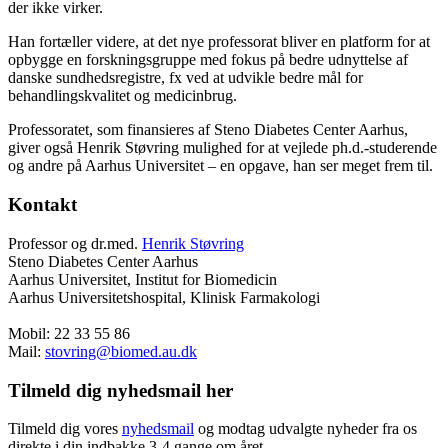
der ikke virker.
Han fortæller videre, at det nye professorat bliver en platform for at
opbygge en forskningsgruppe med fokus på bedre udnyttelse af
danske sundhedsregistre, fx ved at udvikle bedre mål for
behandlingskvalitet og medicinbrug.
Professoratet, som finansieres af Steno Diabetes Center Aarhus,
giver også Henrik Støvring mulighed for at vejlede ph.d.-studerende
og andre på Aarhus Universitet – en opgave, han ser meget frem til.
Kontakt
Professor og dr.med.
Henrik Støvring
Steno Diabetes Center Aarhus
Aarhus Universitet, Institut for Biomedicin
Aarhus Universitetshospital, Klinisk Farmakologi
Mobil: 22 33 55 86
Mail:
stovring@biomed.au.dk
Tilmeld dig nyhedsmail her
Tilmeld dig vores
nyhedsmail
og modtag udvalgte nyheder fra os
direkte i din indbakke 3-4 gange om året.