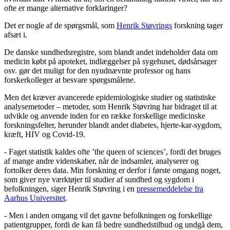
ofte er mange alternative forklaringer?
Det er nogle af de spørgsmål, som
Henrik Støvrings
forskning tager
afsæt i.
De danske sundhedsregistre, som blandt andet indeholder data om
medicin købt på apoteket, indlæggelser på sygehuset, dødsårsager
osv. gør det muligt for den nyudnævnte professor og hans
forskerkolleger at besvare spørgsmålene.
Men det kræver avancerede epidemiologiske studier og statistiske
analysemetoder – metoder, som Henrik Støvring har bidraget til at
udvikle og anvende inden for en række forskellige medicinske
forskningsfelter, herunder blandt andet diabetes, hjerte-kar-sygdom,
kræft, HIV og Covid-19.
- Faget statistik kaldes ofte ’the queen of sciences’, fordi det bruges
af mange andre videnskaber, når de indsamler, analyserer og
fortolker deres data. Min forskning er derfor i første omgang noget,
som giver nye værktøjer til studier af sundhed og sygdom i
befolkningen, siger Henrik Støvring i en
pressemeddelelse fra
Aarhus Universitet
.
- Men i anden omgang vil det gavne befolkningen og forskellige
patientgrupper, fordi de kan få bedre sundhedstilbud og undgå dem,