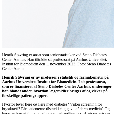
Henrik Støvring er ansat som seniorstatistiker ved Steno Diabetes
Center Aarhus. Han tiltrådte sit professorat på Aarhus Universitet,
Institut for Biomedicin den 1. november 2023. Foto: Steno Diabetes
Center Aarhus
Henrik Støvring er ny professor i statistik og farmakometri på
Aarhus Universitets Institut for Biomedicin. I sit professorat,
som er finansieret af Steno Diabetes Center Aarhus, undersøger
han blandt andet, hvordan lægemidler bruges af og virker på
forskellige patientgrupper.
Hvorfor lever flere og flere med diabetes? Virker screening for
brystkræft? Får patienterne tilstrækkelig gavn af deres medicin? Og
hvordan kan vi finde ud af, om en behandling faktisk virker, når der