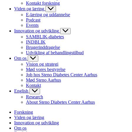
Kontakt forskning
Viden og læring
E-læring og uddannelse
Podcast
Events
Innovation og udvikling
SAMBLIK-diabetes
INDBLIK
Brugerinddragelse
Udvikling af behandlingstilbud
Om os
Vision og strategi
Mød vores bestyrelse
Job hos Steno Diabetes Center Aarhus
Mød Steno Aarhus
Kontakt
English
Research
About Steno Diabetes Center Aarhus
Forskning
Viden og læring
Innovation og udvikling
Om os