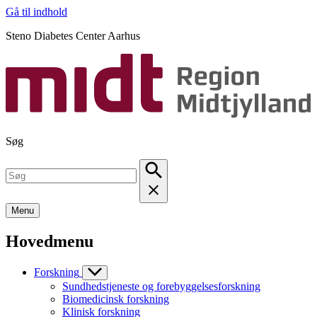
Gå til indhold
Steno Diabetes Center Aarhus
Søg
Menu
Hovedmenu
Forskning
Sundhedstjeneste og forebyggelsesforskning
Biomedicinsk forskning
Klinisk forskning