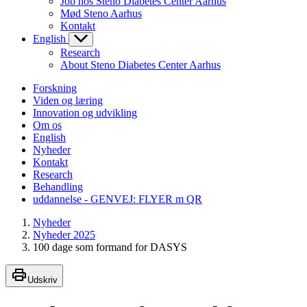
Job hos Steno Diabetes Center Aarhus
Mød Steno Aarhus
Kontakt
English
Research
About Steno Diabetes Center Aarhus
Forskning
Viden og læring
Innovation og udvikling
Om os
English
Nyheder
Kontakt
Research
Behandling
uddannelse - GENVEJ: FLYER m QR
Nyheder
Nyheder 2025
100 dage som formand for DASYS
Udskriv