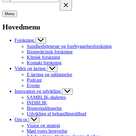
Menu
Hovedmenu
Forskning
Sundhedstjeneste og forebyggelsesforskning
Biomedicinsk forskning
Klinisk forskning
Kontakt forskning
Viden og læring
E-læring og uddannelse
Podcast
Events
Innovation og udvikling
SAMBLIK-diabetes
INDBLIK
Brugerinddragelse
Udvikling af behandlingstilbud
Om os
Vision og strategi
Mød vores bestyrelse