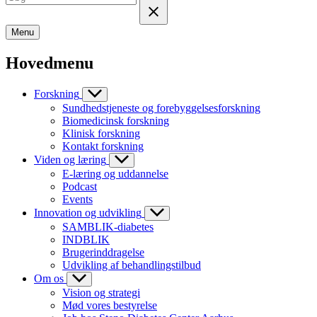
Menu
Hovedmenu
Forskning
Sundhedstjeneste og forebyggelsesforskning
Biomedicinsk forskning
Klinisk forskning
Kontakt forskning
Viden og læring
E-læring og uddannelse
Podcast
Events
Innovation og udvikling
SAMBLIK-diabetes
INDBLIK
Brugerinddragelse
Udvikling af behandlingstilbud
Om os
Vision og strategi
Mød vores bestyrelse