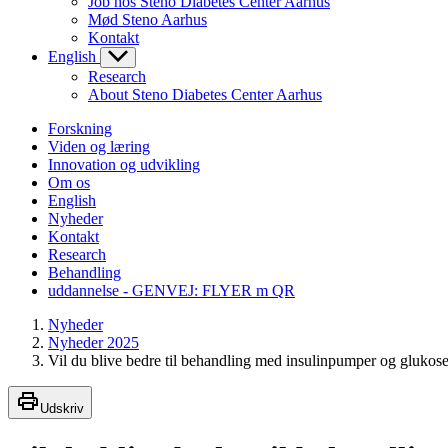
Job hos Steno Diabetes Center Aarhus
Mød Steno Aarhus
Kontakt
English
Research
About Steno Diabetes Center Aarhus
Forskning
Viden og læring
Innovation og udvikling
Om os
English
Nyheder
Kontakt
Research
Behandling
uddannelse - GENVEJ: FLYER m QR
Nyheder
Nyheder 2025
Vil du blive bedre til behandling med insulinpumper og glukos
Udskriv