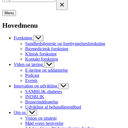
Menu
Hovedmenu
Forskning
Sundhedstjeneste og forebyggelsesforskning
Biomedicinsk forskning
Klinisk forskning
Kontakt forskning
Viden og læring
E-læring og uddannelse
Podcast
Events
Innovation og udvikling
SAMBLIK-diabetes
INDBLIK
Brugerinddragelse
Udvikling af behandlingstilbud
Om os
Vision og strategi
Mød vores bestyrelse