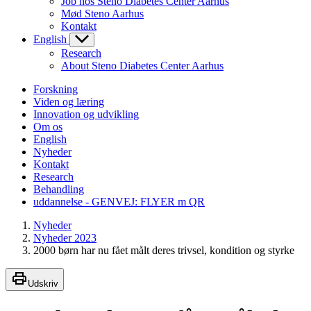
Job hos Steno Diabetes Center Aarhus
Mød Steno Aarhus
Kontakt
English
Research
About Steno Diabetes Center Aarhus
Forskning
Viden og læring
Innovation og udvikling
Om os
English
Nyheder
Kontakt
Research
Behandling
uddannelse - GENVEJ: FLYER m QR
Nyheder
Nyheder 2023
2000 børn har nu fået målt deres trivsel, kondition og styrke
Udskriv