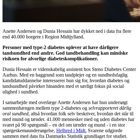
Anette Andersen og Dunia Hessain har dykket ned i data fra flere
end 40.000 borgere i Region Midtjylland.
Personer med type-2 diabetes oplever at have dårligere
tandsundhed end andre. God tandbehandling kan mindske
risikoen for alvorlige diabeteskomplikationer.
Dunia Hessain er videnskabelig assistent hos Steno Diabetes Center
Aarhus. Med en baggrund som tandplejer og en sundhedsfaglig
kandidatuddannelse interesserer hun sig for, hvordan diabetes og
tandsundhed påvirker hinanden med et særligt fokus på social
ulighed i sundhed.
I samarbejde med overlæge Anette Andersen har hun undersøgt
sammenhængen mellem type 2-diabetes og
selvrapporteret dårlig
oral sundhed
, altså hvordan folk selv beskriver, hvordan det står til
med mund og tænder. 41.000 mennesker med og uden diabetes har
svaret på 90 spørgsmål – en del om tænder og mund - i en stor
spørgeskemaundersøgelse,
Helbred i Midt.
Svarene udgjorde
sammen med data fra Danmarks Statistik grundlaget for studiet.