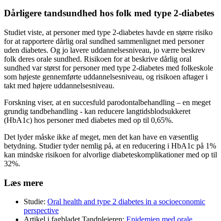
Dårligere tandsundhed hos folk med type 2-diabetes
Studiet viste, at personer med type 2-diabetes havde en større risiko
for at rapportere dårlig oral sundhed sammenlignet med personer
uden diabetes. Og jo lavere uddannelsesniveau, jo værre beskrev
folk deres orale sundhed. Risikoen for at beskrive dårlig oral
sundhed var størst for personer med type 2-diabetes med folkeskole
som højeste gennemførte uddannelsesniveau, og risikoen aftager i
takt med højere uddannelsesniveau.
Forskning viser, at en succesfuld parodontalbehandling – en meget
grundig tandbehandling - kan reducere langtidsblodsukkeret
(HbA1c) hos personer med diabetes med op til 0,65%.
Det lyder måske ikke af meget, men det kan have en væsentlig
betydning. Studier tyder nemlig på, at en reducering i HbA1c på 1%
kan mindske risikoen for alvorlige diabeteskomplikationer med op til
32%.
Læs mere
Studie:
Oral health and type 2 diabetes in a socioeconomic
perspective
Artikel i fagbladet Tandplejeren:
Epidemien med orale