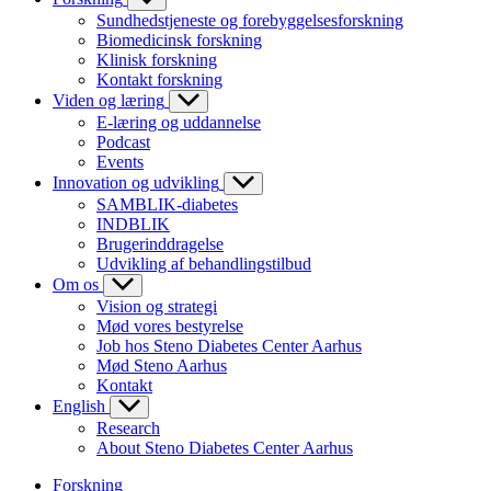
Sundhedstjeneste og forebyggelsesforskning
Biomedicinsk forskning
Klinisk forskning
Kontakt forskning
Viden og læring
E-læring og uddannelse
Podcast
Events
Innovation og udvikling
SAMBLIK-diabetes
INDBLIK
Brugerinddragelse
Udvikling af behandlingstilbud
Om os
Vision og strategi
Mød vores bestyrelse
Job hos Steno Diabetes Center Aarhus
Mød Steno Aarhus
Kontakt
English
Research
About Steno Diabetes Center Aarhus
Forskning