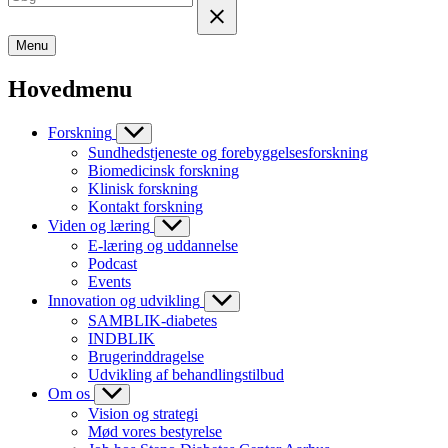
Menu
Hovedmenu
Forskning
Sundhedstjeneste og forebyggelsesforskning
Biomedicinsk forskning
Klinisk forskning
Kontakt forskning
Viden og læring
E-læring og uddannelse
Podcast
Events
Innovation og udvikling
SAMBLIK-diabetes
INDBLIK
Brugerinddragelse
Udvikling af behandlingstilbud
Om os
Vision og strategi
Mød vores bestyrelse