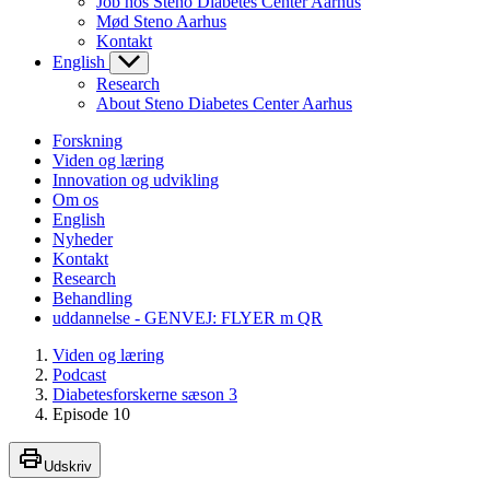
Job hos Steno Diabetes Center Aarhus
Mød Steno Aarhus
Kontakt
English
Research
About Steno Diabetes Center Aarhus
Forskning
Viden og læring
Innovation og udvikling
Om os
English
Nyheder
Kontakt
Research
Behandling
uddannelse - GENVEJ: FLYER m QR
Viden og læring
Podcast
Diabetesforskerne sæson 3
Episode 10
Udskriv