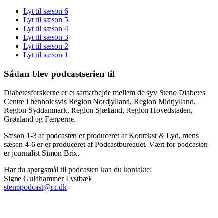
Lyt til sæson 6
Lyt til sæson 5
Lyt til sæson 4
Lyt til sæson 3
Lyt til sæson 2
Lyt til sæson 1
Sådan blev podcastserien til
Diabetesforskerne er et samarbejde mellem de syv Steno Diabetes
Centre i henholdsvis Region Nordjylland, Region Midtjylland,
Region Syddanmark, Region Sjælland, Region Hovedstaden,
Grønland og Færøerne.
Sæson 1-3 af podcasten er produceret af Kontekst & Lyd, mens
sæson 4-6 er er produceret af Podcastbureauet. Vært for podcasten
er journalist Simon Brix.
Har du spørgsmål til podcasten kan du kontakte:
Signe Guldhammer Lystbæk
stenopodcast@rn.dk