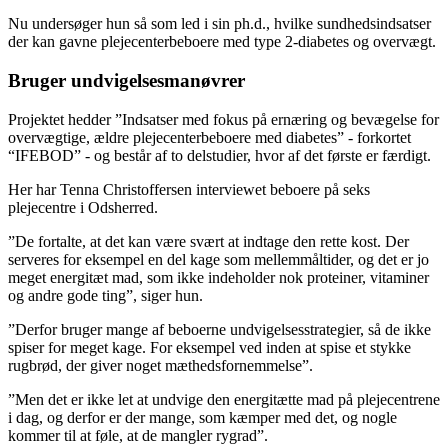
Nu undersøger hun så som led i sin ph.d., hvilke sundhedsindsatser
der kan gavne plejecenterbeboere med type 2-diabetes og overvægt.
Bruger undvigelsesmanøvrer
Projektet hedder ”Indsatser med fokus på ernæring og bevægelse for
overvægtige, ældre plejecenterbeboere med diabetes” - forkortet
“IFEBOD” - og består af to delstudier, hvor af det første er færdigt.
Her har Tenna Christoffersen interviewet beboere på seks
plejecentre i Odsherred.
”De fortalte, at det kan være svært at indtage den rette kost. Der
serveres for eksempel en del kage som mellemmåltider, og det er jo
meget energitæt mad, som ikke indeholder nok proteiner, vitaminer
og andre gode ting”, siger hun.
”Derfor bruger mange af beboerne undvigelsesstrategier, så de ikke
spiser for meget kage. For eksempel ved inden at spise et stykke
rugbrød, der giver noget mæthedsfornemmelse”.
”Men det er ikke let at undvige den energitætte mad på plejecentrene
i dag, og derfor er der mange, som kæmper med det, og nogle
kommer til at føle, at de mangler rygrad”.