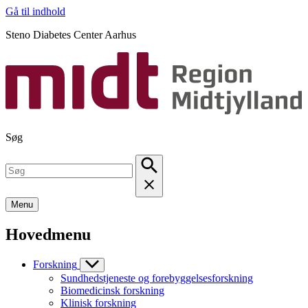
Gå til indhold
Steno Diabetes Center Aarhus
Søg
Menu
Hovedmenu
Forskning
Sundhedstjeneste og forebyggelsesforskning
Biomedicinsk forskning
Klinisk forskning