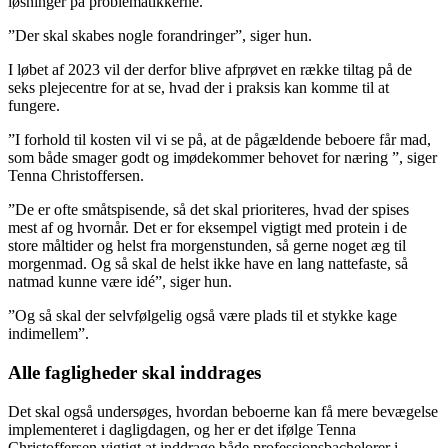
løsninger på problematikkerne.
”Der skal skabes nogle forandringer”, siger hun.
I løbet af 2023 vil der derfor blive afprøvet en række tiltag på de
seks plejecentre for at se, hvad der i praksis kan komme til at
fungere.
”I forhold til kosten vil vi se på, at de pågældende beboere får mad,
som både smager godt og imødekommer behovet for næring ”, siger
Tenna Christoffersen.
”De er ofte småtspisende, så det skal prioriteres, hvad der spises
mest af og hvornår. Det er for eksempel vigtigt med protein i de
store måltider og helst fra morgenstunden, så gerne noget æg til
morgenmad. Og så skal de helst ikke have en lang nattefaste, så
natmad kunne være idé”, siger hun.
”Og så skal der selvfølgelig også være plads til et stykke kage
indimellem”.
Alle fagligheder skal inddrages
Det skal også undersøges, hvordan beboerne kan få mere bevægelse
implementeret i dagligdagen, og her er det ifølge Tenna
Christoffersen vigtigt at inddrage både professionsbachelorer i