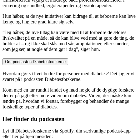
ernæring og sundhed, ergoterapeuter og fysioterapeuter.
Hun håber, at de nye initiativer kan bidrage til, at beboerne kan leve
længe og i højere grad klare sig selv.
”Jeg håber, de nye tiltag kan være med til at forbedre de ældres
livskvalitet på en måde, så de kan blive ved med at gøre de ting, de
holder af – og ikke skal slås med sår, amputationer, eller smerter,
som jeg ser, at nogle af dem gør i dag”, siger hun.
Om podcasten Diabetesforskerne
Hvordan gør vi livet bedre for personer med diabetes? Det jagter vi
svaret på i podcasten Diabetesforskerne.
Kom med en tur rundt i landet og mød nogle af de dygtige forskere,
der er på jagt efter mere viden om diabetes. Viden, der måske kan
ændre på, hvordan vi forstår, forebygger og behandler de mange
forskellige typer af diabetes.
Her finder du podcasten
Lyt til Diabetesforskerne via Spotify, din sædvanlige podcast-app
eller her på hjemmesiden: