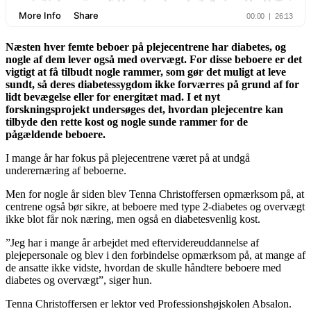
Næsten hver femte beboer på plejecentrene har diabetes, og
nogle af dem lever også med overvægt. For disse beboere er det
vigtigt at få tilbudt nogle rammer, som gør det muligt at leve
sundt, så deres diabetessygdom ikke forværres på grund af for
lidt bevægelse eller for energitæt mad. I et nyt
forskningsprojekt undersøges det, hvordan plejecentre kan
tilbyde den rette kost og nogle sunde rammer for de
pågældende beboere.
I mange år har fokus på plejecentrene været på at undgå
underernæring af beboerne.
Men for nogle år siden blev Tenna Christoffersen opmærksom på, at
centrene også bør sikre, at beboere med type 2-diabetes og overvægt
ikke blot får nok næring, men også en diabetesvenlig kost.
”Jeg har i mange år arbejdet med eftervidereuddannelse af
plejepersonale og blev i den forbindelse opmærksom på, at mange af
de ansatte ikke vidste, hvordan de skulle håndtere beboere med
diabetes og overvægt”, siger hun.
Tenna Christoffersen er lektor ved Professionshøjskolen Absalon.