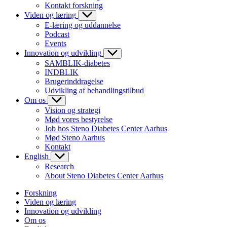
Kontakt forskning
Viden og læring
E-læring og uddannelse
Podcast
Events
Innovation og udvikling
SAMBLIK-diabetes
INDBLIK
Brugerinddragelse
Udvikling af behandlingstilbud
Om os
Vision og strategi
Mød vores bestyrelse
Job hos Steno Diabetes Center Aarhus
Mød Steno Aarhus
Kontakt
English
Research
About Steno Diabetes Center Aarhus
Forskning
Viden og læring
Innovation og udvikling
Om os