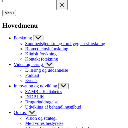
Menu
Hovedmenu
Forskning
Sundhedstjeneste og forebyggelsesforskning
Biomedicinsk forskning
Klinisk forskning
Kontakt forskning
Viden og læring
E-læring og uddannelse
Podcast
Events
Innovation og udvikling
SAMBLIK-diabetes
INDBLIK
Brugerinddragelse
Udvikling af behandlingstilbud
Om os
Vision og strategi
Mød vores bestyrelse