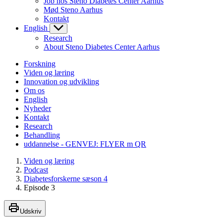
Job hos Steno Diabetes Center Aarhus
Mød Steno Aarhus
Kontakt
English
Research
About Steno Diabetes Center Aarhus
Forskning
Viden og læring
Innovation og udvikling
Om os
English
Nyheder
Kontakt
Research
Behandling
uddannelse - GENVEJ: FLYER m QR
Viden og læring
Podcast
Diabetesforskerne sæson 4
Episode 3
Udskriv