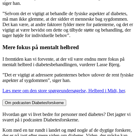
siger han.
”Selvom det er vigtigt at behandle de fysiske aspekter af diabetes,
må man ikke glemme, at der sidder et menneske bag sygdommen.
Det kan være, at andre faktorer fylder mere for patienterne, og det er
vigtigt at være bevidst om dette og tilbyde støtte og behandling, der
tager højde for individuelle behov”.
Mere fokus på mentalt helbred
I fremtiden kan vi forvente, at der vil være endnu mere fokus på
mentalt helbred i diabetesbehandlingen, vurderer Lasse Bjerg.
”Det er vigtigt at adressere patienternes behov udover de rent fysiske
aspekter af sygdommen”, siger han.
Læs mere om den store spørgeundersøgelse, Helbred i Midt, her
.
Om podcasten Diabetesforskerne
Hvordan gør vi livet bedre for personer med diabetes? Det jagter vi
svaret på i podcasten Diabetesforskerne.
Kom med en tur rundt i landet og mød nogle af de dygtige forskere,
der er på jagt efter mere viden om diabetes. Viden, der måske kan