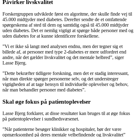
Påvirker livskvalitet
Forskergruppen udviklede først en algoritme, der skulle finde vej til
45.000 midtjyder med diabetes. Derefter sendte de et omfattende
spørgeskema af sted til dem og samtidig også til 45.000 midtjyder
uden diabetes. Det er nemlig vigtigt at spørge både personer med og
uden diabetes for at kunne identificere forskellene.
”Vi er ikke så langt med analysen endnu, men der tegner sig et
billede af, at personer med type 2-diabetes er mere udfordret end
andre, når det gælder livskvalitet og det mentale helbred”, siger
Lasse Bjerg.
”Dette bekræfter tidligere forskning, men det er stadig interessant,
når man direkte spørger personerne selv, og det understreger
vigtigheden af at tage hensyn til individuelle oplevelser og behov,
når man behandler personer med diabetes”.
Skal øge fokus på patientoplevelser
Lasse Bjerg forklarer, at disse resultater kan bruges til at øge fokus
på patientoplevelser i sundhedsvæsenet.
”Når patienterne besøger klinikker og hospitaler, bør der være
opmærksomhed på deres mentale velbefindende og livskvalitet”