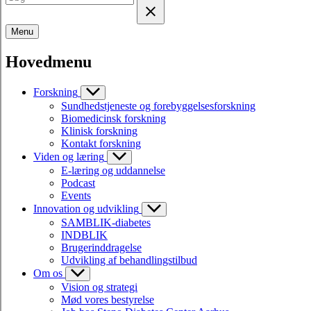
Menu
Hovedmenu
Forskning
Sundhedstjeneste og forebyggelsesforskning
Biomedicinsk forskning
Klinisk forskning
Kontakt forskning
Viden og læring
E-læring og uddannelse
Podcast
Events
Innovation og udvikling
SAMBLIK-diabetes
INDBLIK
Brugerinddragelse
Udvikling af behandlingstilbud
Om os
Vision og strategi
Mød vores bestyrelse