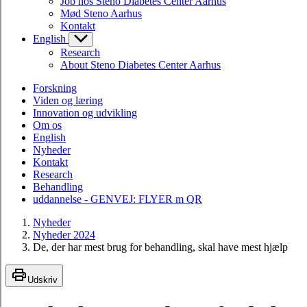
Job hos Steno Diabetes Center Aarhus
Mød Steno Aarhus
Kontakt
English
Research
About Steno Diabetes Center Aarhus
Forskning
Viden og læring
Innovation og udvikling
Om os
English
Nyheder
Kontakt
Research
Behandling
uddannelse - GENVEJ: FLYER m QR
Nyheder
Nyheder 2024
De, der har mest brug for behandling, skal have mest hjælp
Udskriv