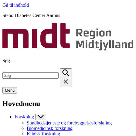
Gå til indhold
Steno Diabetes Center Aarhus
Søg
Menu
Hovedmenu
Forskning
Sundhedstjeneste og forebyggelsesforskning
Biomedicinsk forskning
Klinisk forskning