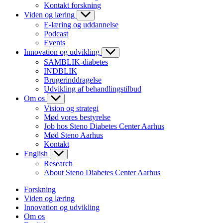
Kontakt forskning
Viden og læring
E-læring og uddannelse
Podcast
Events
Innovation og udvikling
SAMBLIK-diabetes
INDBLIK
Brugerinddragelse
Udvikling af behandlingstilbud
Om os
Vision og strategi
Mød vores bestyrelse
Job hos Steno Diabetes Center Aarhus
Mød Steno Aarhus
Kontakt
English
Research
About Steno Diabetes Center Aarhus
Forskning
Viden og læring
Innovation og udvikling
Om os