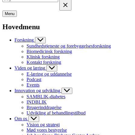
Menu
Hovedmenu
Forskning
Sundhedstjeneste og forebyggelsesforskning
Biomedicinsk forskning
Klinisk forskning
Kontakt forskning
Viden og læring
E-læring og uddannelse
Podcast
Events
Innovation og udvikling
SAMBLIK-diabetes
INDBLIK
Brugerinddragelse
Udvikling af behandlingstilbud
Om os
Vision og strategi
Mød vores bestyrelse