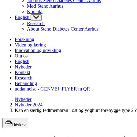
Job hos Steno Diabetes Center Aarhus
Mød Steno Aarhus
Kontakt
English
Research
About Steno Diabetes Center Aarhus
Forskning
Viden og læring
Innovation og udvikling
Om os
English
Nyheder
Kontakt
Research
Behandling
uddannelse - GENVEJ: FLYER m QR
Nyheder
Nyheder 2024
Kan en særlig fedtmembran i ost og yoghurt forebygge type 2-
Udskriv