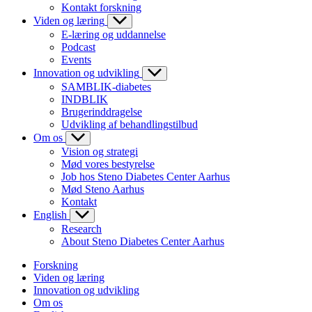
Kontakt forskning
Viden og læring
E-læring og uddannelse
Podcast
Events
Innovation og udvikling
SAMBLIK-diabetes
INDBLIK
Brugerinddragelse
Udvikling af behandlingstilbud
Om os
Vision og strategi
Mød vores bestyrelse
Job hos Steno Diabetes Center Aarhus
Mød Steno Aarhus
Kontakt
English
Research
About Steno Diabetes Center Aarhus
Forskning
Viden og læring
Innovation og udvikling
Om os