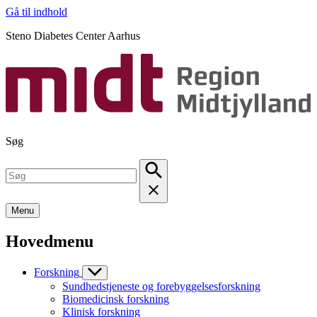
Gå til indhold
Steno Diabetes Center Aarhus
Søg
Menu
Hovedmenu
Forskning
Sundhedstjeneste og forebyggelsesforskning
Biomedicinsk forskning
Klinisk forskning