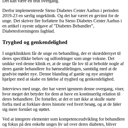
Det kan være en brat overgang.
Derfor implementerede Steno Diabetes Center Aarhus i perioden
2019-23 en særlig ungeklinik. Og det har været en gevinst for de
unge. Det skriver fire forfattere fra Steno Diabetes Center Aarhus i
en artikel i nyeste udgave af ”Diabetes Behandler”,
Diabetesforeningens fagblad.
Tryghed og genkendelighed
I ungeklinikken får de unge en behandling, der er skræddersyet til
deres specifikke behov og udfordringer som unge voksne. Det
unikke ved denne klinik er, at de unge får lov til at beholde nogle af
deres gamle behandlere fra børneafdelingen, samtidig med at de
gradvist møder nye. Denne blanding af gamle og nye ansigter
hjælper med at skabe en følelse af tryghed og genkendelighed.
Interviews med unge, der har været igennem denne overgang, viser,
hvor meget det betyder for dem at have en kontinuerlig relation til
deres behandlere. De fortæller, at det er rart ikke at skulle starte
forfra med at forklare deres historie ved hvert besøg, og at de føler
sig mere forstået og støttet.
Ved at integrere elementer som kompetenceudvikling for behandlere
og fokus på den enkelte unges liv ud over deres diabetes, bliver