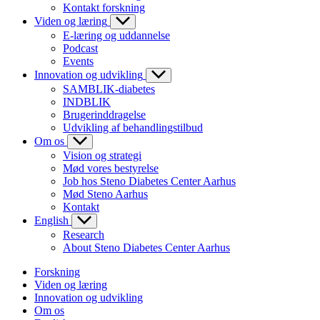
Kontakt forskning
Viden og læring
E-læring og uddannelse
Podcast
Events
Innovation og udvikling
SAMBLIK-diabetes
INDBLIK
Brugerinddragelse
Udvikling af behandlingstilbud
Om os
Vision og strategi
Mød vores bestyrelse
Job hos Steno Diabetes Center Aarhus
Mød Steno Aarhus
Kontakt
English
Research
About Steno Diabetes Center Aarhus
Forskning
Viden og læring
Innovation og udvikling
Om os