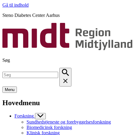
Gå til indhold
Steno Diabetes Center Aarhus
Søg
Menu
Hovedmenu
Forskning
Sundhedstjeneste og forebyggelsesforskning
Biomedicinsk forskning
Klinisk forskning