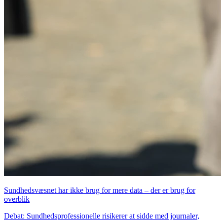
Sundhedsvæsnet har ikke brug for mere data – der er brug for
overblik
Debat: Sundhedsprofessionelle risikerer at sidde med journaler,