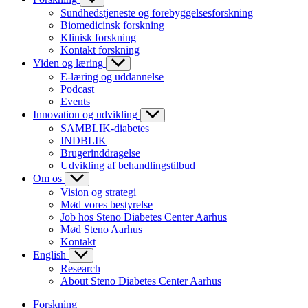
Sundhedstjeneste og forebyggelsesforskning
Biomedicinsk forskning
Klinisk forskning
Kontakt forskning
Viden og læring
E-læring og uddannelse
Podcast
Events
Innovation og udvikling
SAMBLIK-diabetes
INDBLIK
Brugerinddragelse
Udvikling af behandlingstilbud
Om os
Vision og strategi
Mød vores bestyrelse
Job hos Steno Diabetes Center Aarhus
Mød Steno Aarhus
Kontakt
English
Research
About Steno Diabetes Center Aarhus
Forskning