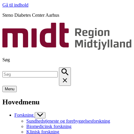
Gå til indhold
Steno Diabetes Center Aarhus
Søg
Menu
Hovedmenu
Forskning
Sundhedstjeneste og forebyggelsesforskning
Biomedicinsk forskning
Klinisk forskning