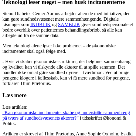
Teknologi løser meget – men husk incitamenterne
Steno Diabetes Center Aarhus arbejder allerede med initiativer, der
kan gøre sundhedsvæsenet mere sammenhængende. Digitale
løsninger som
INDBLIK
og
SAMBLIK
giver sundhedspersonale et
bedre overblik over patienternes behandlingsforløb, så alle kan
arbejde ud fra de samme data​.
Men teknologi alene løser ikke problemet – de økonomiske
incitamenter skal også følge med.
- Hvis vi skaber økonomiske strukturer, der belønner sammenhæng
og kvalitet, kan vi tilskynde alle aktører til at spille sammen. Det
handler ikke om at gøre sundhed dyrere – tværtimod. Ved at bruge
pengene klogere i fællesskab, kan vi få mere sundhed for pengene,
forklarer Thim Prætorius.
Læs mere
Læs artiklen:
”Kan økonomiske incitamenter skabe og understøtte sammenhæng
på tværs af sundhedsvæsenets aktører?”
i tidsskriftet Økonomi &
Politik.
Artiklen er skrevet af Thim Prætorius, Anne Sophie Oxholm, Eskild