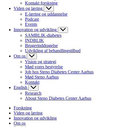
Kontakt forskning
Viden og læring
E-læring og uddannelse
Podcast
Events
Innovation og udvikling
SAMBLIK-diabetes
INDBLIK
Brugerinddragelse
Udvikling af behandlingstilbud
Om os
Vision og strategi
Mød vores bestyrelse
Job hos Steno Diabetes Center Aarhus
Mød Steno Aarhus
Kontakt
English
Research
About Steno Diabetes Center Aarhus
Forskning
Viden og læring
Innovation og udvikling
Om os