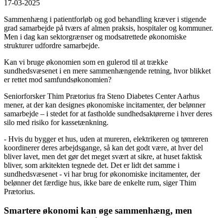
17-03-2025
Sammenhæng i patientforløb og god behandling kræver i stigende
grad samarbejde på tværs af almen praksis, hospitaler og kommuner.
Men i dag kan sektorgrænser og modsatrettede økonomiske
strukturer udfordre samarbejde.
Kan vi bruge økonomien som en gulerod til at trække
sundhedsvæsenet i en mere sammenhængende retning, hvor blikket
er rettet mod samfundsøkonomien?
Seniorforsker Thim Prætorius fra Steno Diabetes Center Aarhus
mener, at der kan designes økonomiske incitamenter, der belønner
samarbejde – i stedet for at fastholde sundhedsaktørerne i hver deres
silo med risiko for kassetænkning.
- Hvis du bygger et hus, uden at mureren, elektrikeren og tømreren
koordinerer deres arbejdsgange, så kan det godt være, at hver del
bliver lavet, men det gør det meget svært at sikre, at huset faktisk
bliver, som arkitekten tegnede det. Det er lidt det samme i
sundhedsvæsenet - vi har brug for økonomiske incitamenter, der
belønner det færdige hus, ikke bare de enkelte rum, siger Thim
Prætorius.
Smartere økonomi kan øge sammenhæng, men