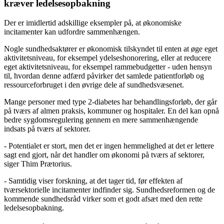
kræver ledelsesopbakning
Der er imidlertid adskillige eksempler på, at økonomiske
incitamenter kan udfordre sammenhængen.
Nogle sundhedsaktører er økonomisk tilskyndet til enten at øge eget
aktivitetsniveau, for eksempel ydelseshonorering, eller at reducere
eget aktivitetsniveau, for eksempel rammebudgetter - uden hensyn
til, hvordan denne adfærd påvirker det samlede patientforløb og
ressourceforbruget i den øvrige dele af sundhedsvæsenet.
Mange personer med type 2-diabetes har behandlingsforløb, der går
på tværs af almen praksis, kommuner og hospitaler. En del kan opnå
bedre sygdomsregulering gennem en mere sammenhængende
indsats på tværs af sektorer.
- Potentialet er stort, men det er ingen hemmelighed at det er lettere
sagt end gjort, når det handler om økonomi på tværs af sektorer,
siger Thim Prætorius.
- Samtidig viser forskning, at det tager tid, før effekten af
tværsektorielle incitamenter indfinder sig. Sundhedsreformen og de
kommende sundhedsråd virker som et godt afsæt med den rette
ledelsesopbakning.